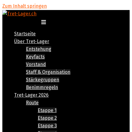
Zum Inhalt springen
Menü umschalten
Startseite
Über Tret-Lager
Entstehung
Keyfacts
Vorstand
Staff & Organisation
Stärkegruppen
Benimmregeln
Tret-Lager 2026
Route
Etappe 1
Etappe 2
Etappe 3