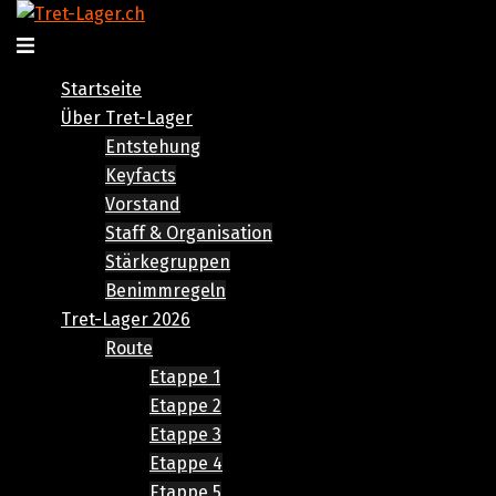
Zum
Inhalt
Menü
springen
umschalten
Startseite
Über Tret-Lager
Entstehung
Keyfacts
Vorstand
Staff & Organisation
Stärkegruppen
Benimmregeln
Tret-Lager 2026
Route
Etappe 1
Etappe 2
Etappe 3
Etappe 4
Etappe 5