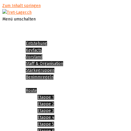
Zum Inhalt springen
Menü umschalten
Startseite
Über Tret-Lager
Entstehung
Keyfacts
Vorstand
Staff & Organisation
Stärkegruppen
Benimmregeln
Tret-Lager 2026
Route
Etappe 1
Etappe 2
Etappe 3
Etappe 4
Etappe 5
Etappe 6