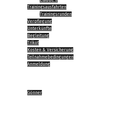
Trainingsausfahrten
Trainingsrunden
Verpflegung
Unterkünfte
Begleitung
Trikot
Kosten & Versicherung
Teilnahmebedingungen
Anmeldung
News
Impressionen
Sponsoren
Gönner
Agenda