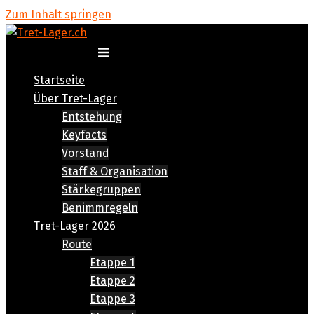
Zum Inhalt springen
Menü umschalten
Startseite
Über Tret-Lager
Entstehung
Keyfacts
Vorstand
Staff & Organisation
Stärkegruppen
Benimmregeln
Tret-Lager 2026
Route
Etappe 1
Etappe 2
Etappe 3