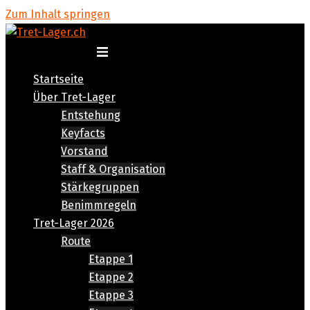
Zum Inhalt springen
Menü umschalten
Startseite
Über Tret-Lager
Entstehung
Keyfacts
Vorstand
Staff & Organisation
Stärkegruppen
Benimmregeln
Tret-Lager 2026
Route
Etappe 1
Etappe 2
Etappe 3