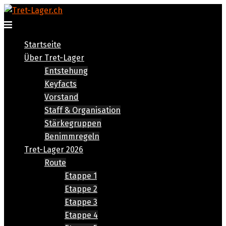
Zum
Inhalt
Menü
springen
umschalten
Startseite
Über Tret-Lager
Entstehung
Keyfacts
Vorstand
Staff & Organisation
Stärkegruppen
Benimmregeln
Tret-Lager 2026
Route
Etappe 1
Etappe 2
Etappe 3
Etappe 4