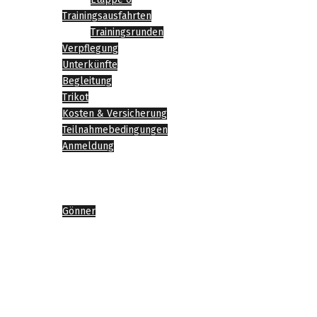
Trainingsausfahrten
Trainingsrunden
Verpflegung
Unterkünfte
Begleitung
Trikot
Kosten & Versicherung
Teilnahmebedingungen
Anmeldung
News
Impressionen
Sponsoren
Gönner
Agenda