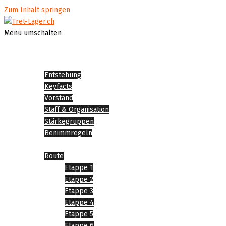
Zum Inhalt springen
Menü umschalten
Startseite
Über Tret-Lager
Entstehung
Keyfacts
Vorstand
Staff & Organisation
Stärkegruppen
Benimmregeln
Tret-Lager 2026
Route
Etappe 1
Etappe 2
Etappe 3
Etappe 4
Etappe 5
Etappe 6