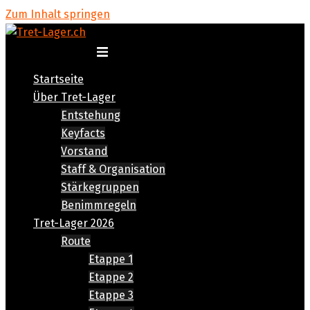
Zum Inhalt springen
Menü umschalten
Startseite
Über Tret-Lager
Entstehung
Keyfacts
Vorstand
Staff & Organisation
Stärkegruppen
Benimmregeln
Tret-Lager 2026
Route
Etappe 1
Etappe 2
Etappe 3