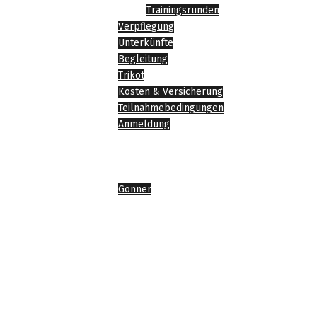
Trainingsrunden
Verpflegung
Unterkünfte
Begleitung
Trikot
Kosten & Versicherung
Teilnahmebedingungen
Anmeldung
News
Impressionen
Sponsoren
Gönner
Agenda