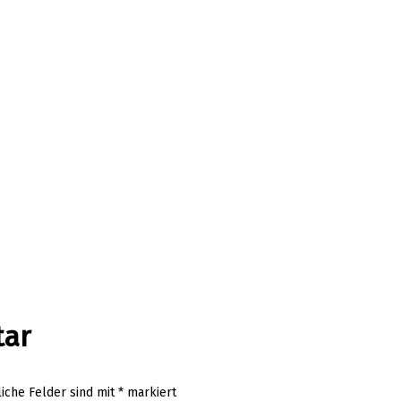
tar
liche Felder sind mit
*
markiert