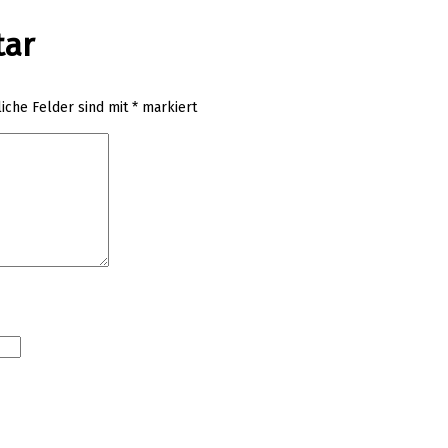
tar
liche Felder sind mit
*
markiert