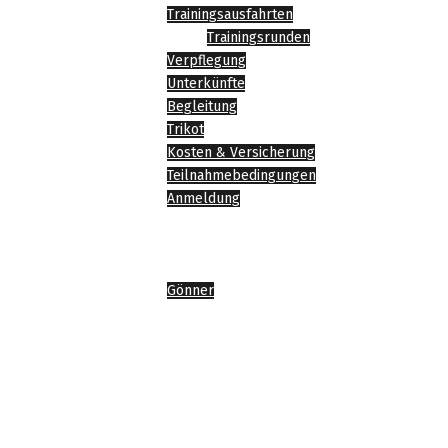
Trainingsausfahrten
Trainingsrunden
Verpflegung
Unterkünfte
Begleitung
Trikot
Kosten & Versicherung
Teilnahmebedingungen
Anmeldung
News
Impressionen
Sponsoren
Gönner
Agenda