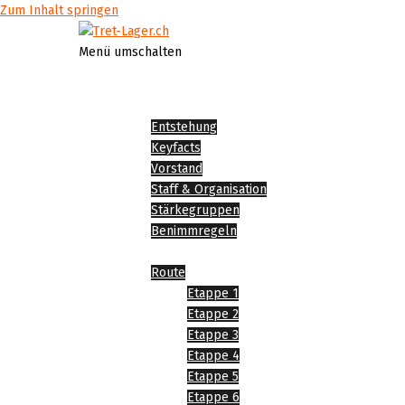
Zum Inhalt springen
Menü umschalten
Startseite
Über Tret-Lager
Entstehung
Keyfacts
Vorstand
Staff & Organisation
Stärkegruppen
Benimmregeln
Tret-Lager 2026
Route
Etappe 1
Etappe 2
Etappe 3
Etappe 4
Etappe 5
Etappe 6