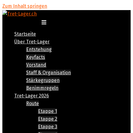
Zum Inhalt springen
Menü umschalten
Startseite
Über Tret-Lager
Entstehung
Keyfacts
Vorstand
Staff & Organisation
Stärkegruppen
Benimmregeln
Tret-Lager 2026
Route
Etappe 1
Etappe 2
Etappe 3