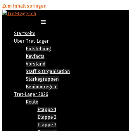
Zum Inhalt springen
Menü umschalten
Startseite
Über Tret-Lager
Entstehung
Keyfacts
Vorstand
Staff & Organisation
Stärkegruppen
Benimmregeln
Tret-Lager 2026
Route
Etappe 1
Etappe 2
Etappe 3