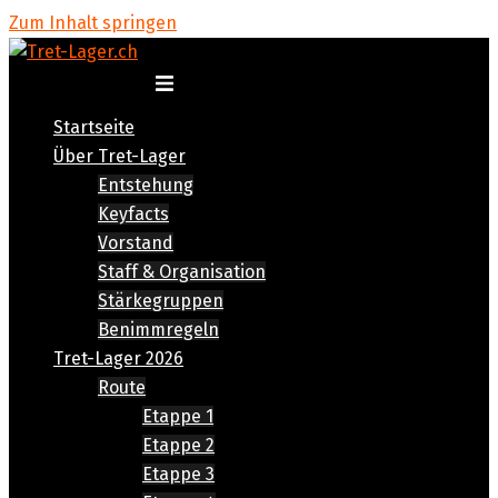
Zum Inhalt springen
Menü umschalten
Startseite
Über Tret-Lager
Entstehung
Keyfacts
Vorstand
Staff & Organisation
Stärkegruppen
Benimmregeln
Tret-Lager 2026
Route
Etappe 1
Etappe 2
Etappe 3