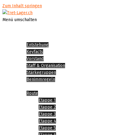
Zum Inhalt springen
Menü umschalten
Startseite
Über Tret-Lager
Entstehung
Keyfacts
Vorstand
Staff & Organisation
Stärkegruppen
Benimmregeln
Tret-Lager 2026
Route
Etappe 1
Etappe 2
Etappe 3
Etappe 4
Etappe 5
Etappe 6