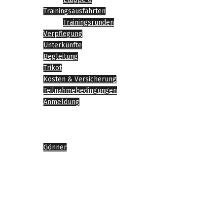
Trainingsausfahrten
Trainingsrunden
Verpflegung
Unterkünfte
Begleitung
Trikot
Kosten & Versicherung
Teilnahmebedingungen
Anmeldung
News
Impressionen
Sponsoren
Gönner
Agenda