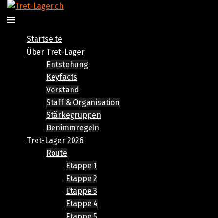
Zum
Inhalt
Menü
springen
umschalten
Startseite
Über Tret-Lager
Entstehung
Keyfacts
Vorstand
Staff & Organisation
Stärkegruppen
Benimmregeln
Tret-Lager 2026
Route
Etappe 1
Etappe 2
Etappe 3
Etappe 4
Etappe 5