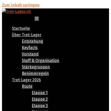
Zum Inhalt springen
Menü umschalten
Startseite
Über Tret-Lager
Entstehung
Keyfacts
Vorstand
Staff & Organisation
Stärkegruppen
Benimmregeln
Tret-Lager 2026
Route
Etappe 1
Etappe 2
Etappe 3