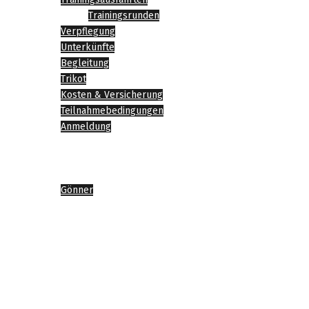
Trainingsrunden
Verpflegung
Unterkünfte
Begleitung
Trikot
Kosten & Versicherung
Teilnahmebedingungen
Anmeldung
News
Impressionen
Sponsoren
Gönner
Agenda