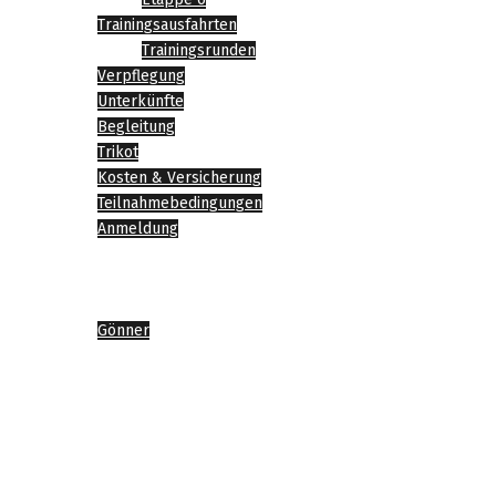
Trainingsausfahrten
Trainingsrunden
Verpflegung
Unterkünfte
Begleitung
Trikot
Kosten & Versicherung
Teilnahmebedingungen
Anmeldung
News
Impressionen
Sponsoren
Gönner
Agenda