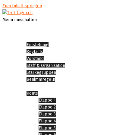
Zum Inhalt springen
Menü umschalten
Startseite
Über Tret-Lager
Entstehung
Keyfacts
Vorstand
Staff & Organisation
Stärkegruppen
Benimmregeln
Tret-Lager 2026
Route
Etappe 1
Etappe 2
Etappe 3
Etappe 4
Etappe 5
Etappe 6