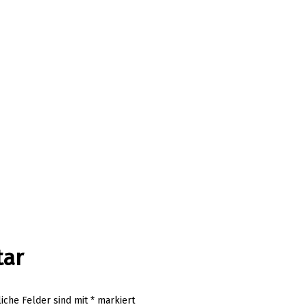
tar
liche Felder sind mit
*
markiert