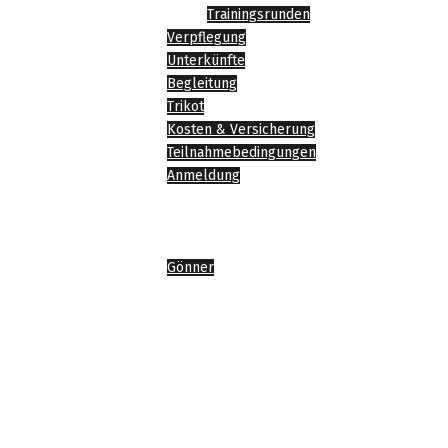
Trainingsrunden
Verpflegung
Unterkünfte
Begleitung
Trikot
Kosten & Versicherung
Teilnahmebedingungen
Anmeldung
News
Impressionen
Sponsoren
Gönner
Agenda