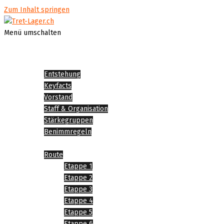
Zum Inhalt springen
Menü umschalten
Startseite
Über Tret-Lager
Entstehung
Keyfacts
Vorstand
Staff & Organisation
Stärkegruppen
Benimmregeln
Tret-Lager 2026
Route
Etappe 1
Etappe 2
Etappe 3
Etappe 4
Etappe 5
Etappe 6