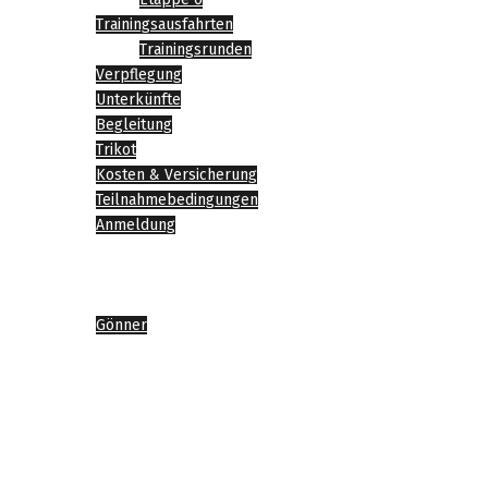
Trainingsausfahrten
Trainingsrunden
Verpflegung
Unterkünfte
Begleitung
Trikot
Kosten & Versicherung
Teilnahmebedingungen
Anmeldung
News
Impressionen
Sponsoren
Gönner
Agenda