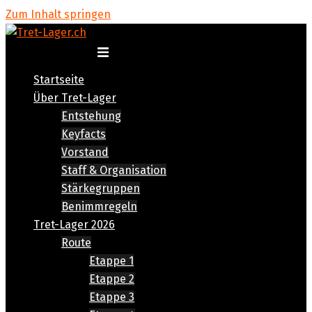
Zum Inhalt springen
Menü umschalten
Startseite
Über Tret-Lager
Entstehung
Keyfacts
Vorstand
Staff & Organisation
Stärkegruppen
Benimmregeln
Tret-Lager 2026
Route
Etappe 1
Etappe 2
Etappe 3